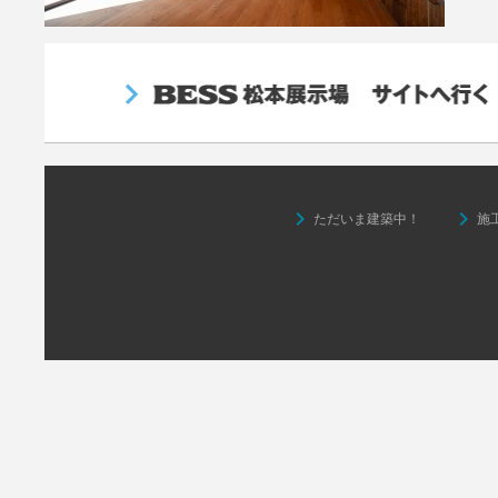
keyboard_arrow_right
keyboard_arrow_right
ただいま建築中！
施