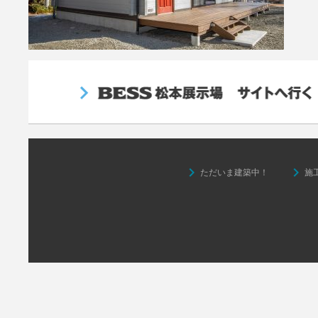
keyboard_arrow_right
keyboard_arrow_right
ただいま建築中！
施