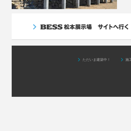
keyboard_arrow_right
keyboard_arrow_right
ただいま建築中！
施