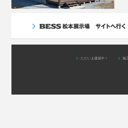
keyboard_arrow_right
keyboard_arrow_right
ただいま建築中！
施