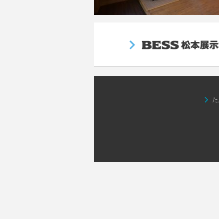
keyboard_arrow_right
た