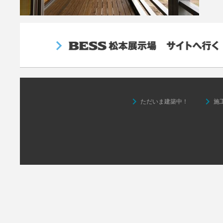
keyboard_arrow_right
keyboard_arrow_right
ただいま建築中！
施