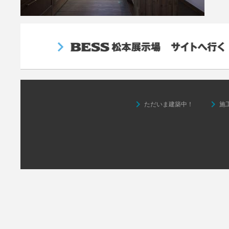
keyboard_arrow_right
keyboard_arrow_right
ただいま建築中！
施