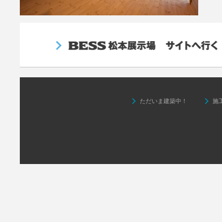
keyboard_arrow_right
keyboard_arrow_right
ただいま建築中！
施