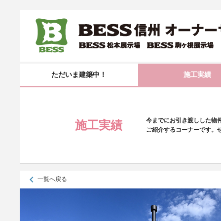
ただいま建築中！
施工実績
今までにお引き渡しした物
施工実績
ご紹介するコーナーです。
keyboard_arrow_left
一覧へ戻る