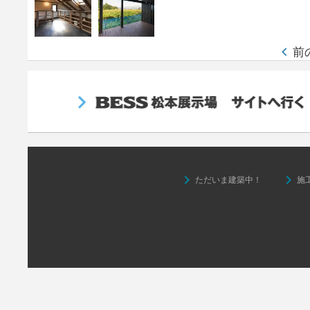
keyboard_arrow_left
前
keyboard_arrow_right
keyboard_arrow_right
ただいま建築中！
施