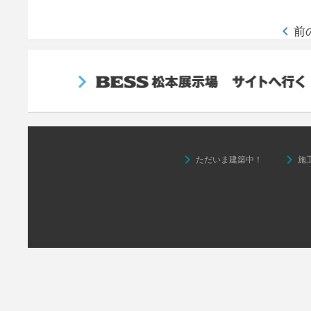
keyboard_arrow_left
前
keyboard_arrow_right
keyboard_arrow_right
ただいま建築中！
施