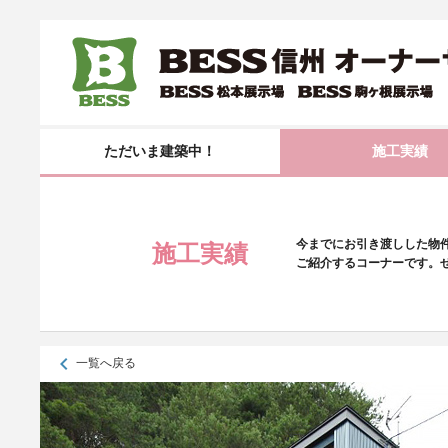
ただいま建築中！
施工実績
今までにお引き渡しした物
施工実績
ご紹介するコーナーです。
keyboard_arrow_left
一覧へ戻る