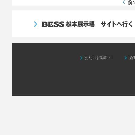
keyboard_arrow_left
前
keyboard_arrow_right
keyboard_arrow_right
ただいま建築中！
施