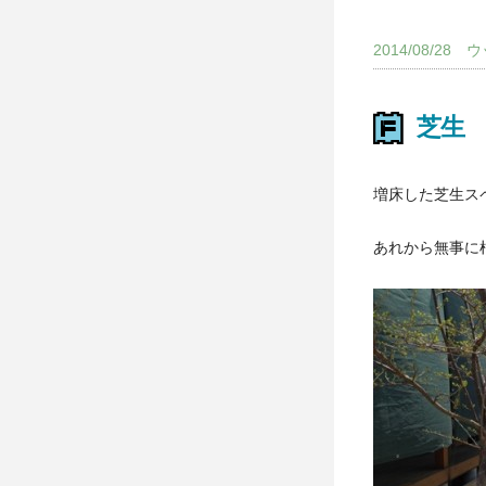
2014/08/2
芝生
増床した芝生ス
あれから無事に