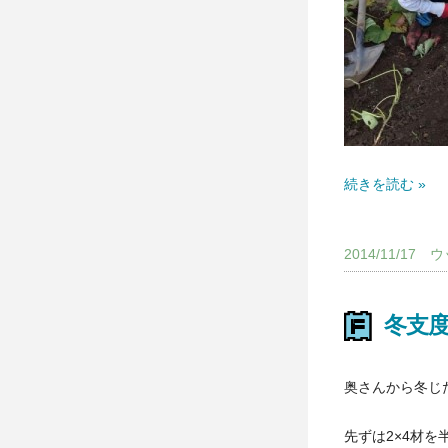
続きを読む »
2014/11/1
冬支
奥さんから冬じ
先ずは2×4材