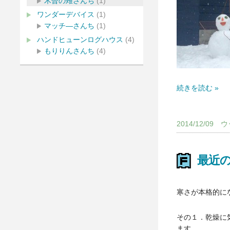
木曽の雉さんち
(1)
ワンダーデバイス
(1)
マッチ―さんち
(1)
ハンドヒューンログハウス
(4)
もりりんさんち
(4)
続きを読む »
2014/12/0
最近
寒さが本格的に
その１．乾燥に
ます。