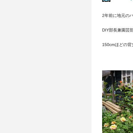
2年前に地元の
DIY部長兼園
150cmほどの