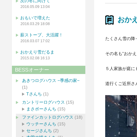
次の冬に向けて
2016.05.09 13:04
おもいで増えた
おか
2016.03.29 18:08
薪ストーブ、大活躍！
たくさん雪の降
2016.03.07 17:02
おかえり雪だるま
その名も“おかえ
2015.02.08 16:13
５人家族が庭に
BESSオーナー
あきつログハウス −季感の家−
道行くご近所さ
(1)
Tさんち
(1)
カントリーログハウス
(15)
まさボーさんち
(15)
ファインカットログハウス
(18)
ウッチーさんち
(15)
セージさんち
(2)